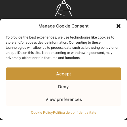
AURUM
Manage Cookie Consent
EXPERIENCE
Bulevardul Eroilor nr. 23, Brașov, ROMÂNIA
To provide the best experiences, we use technologies like cookies to
store and/or access device information. Consenting to these
0372 310 100
technologies will allow us to process data such as browsing behavior or
unique IDs on this site. Not consenting or withdrawing consent, may
info@aurumexperience.ro
adversely affect certain features and functions.
Accept
Deny
Dă clic pentru a accepta cookie-urile
View preferences
pentru marketing și pentru a activa acest
conținut
Cookie Policy
Politica de confidențialitate