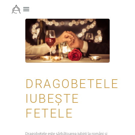
DRAGOBETELE
IUBEȘTE
FETELE
Dragobetele este sărbătoarea iubirii la români și