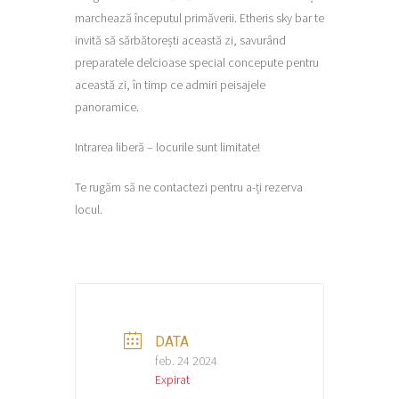
marchează începutul primăverii. Etheris sky bar te
invită să sărbătorești această zi, savurând
preparatele delcioase special concepute pentru
această zi, în timp ce admiri peisajele
panoramice.
Intrarea liberă – locurile sunt limitate!
Te rugăm să ne contactezi pentru a-ți rezerva
locul.
DATA
feb. 24 2024
Expirat