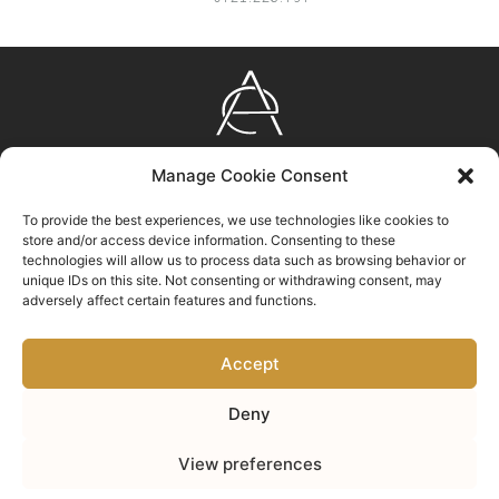
AURUM
Manage Cookie Consent
EXPERIENCE
Bulevardul Eroilor nr. 23, Brașov, ROMÂNIA
To provide the best experiences, we use technologies like cookies to
store and/or access device information. Consenting to these
0372 310 100
technologies will allow us to process data such as browsing behavior or
unique IDs on this site. Not consenting or withdrawing consent, may
info@aurumexperience.ro
adversely affect certain features and functions.
Accept
Deny
Dă clic pentru a accepta cookie-urile
View preferences
pentru marketing și pentru a activa acest