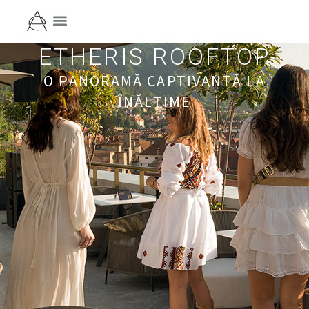
ETHERIS ROOFTOP
O PANORAMĂ CAPTIVANTĂ LA
ÎNĂLȚIME