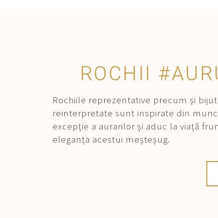
ROCHII #AU
Rochiile reprezentative precum și bijute
reinterpretate sunt inspirate din mun
excepție a aurarilor și aduc la viață fr
eleganța acestui meșteșug.