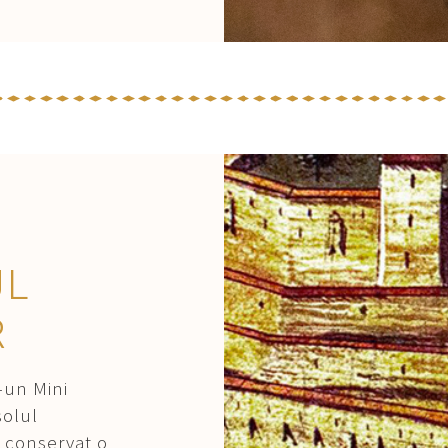
UL
R
-un Mini
solul
 conservat o