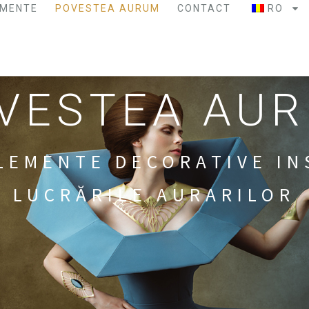
IMENTE
POVESTEA AURUM
CONTACT
RO
VESTEA AU
ELEMENTE DECORATIVE IN
LUCRĂRILE AURARILOR