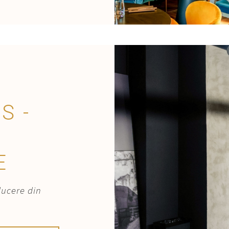
S -
E
ducere din