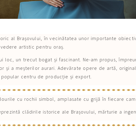
toric al Brașovului, în vecinătatea unor importante obiecti
vedere artistic pentru oraș.
i loc, un trecut bogat și fascinant. Ne-am propus, împreu
rilor și a meșterilor aurari. Adevărate opere de artă, origin
n popular centru de producție și export.
ourile cu rochii simbol, amplasate cu grijă în fiecare cam
eprezintă clădirile istorice ale Brașovului, mărturie a inge