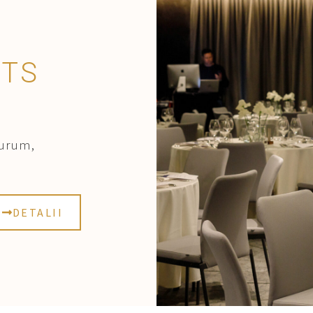
NTS
Aurum,
DETALII