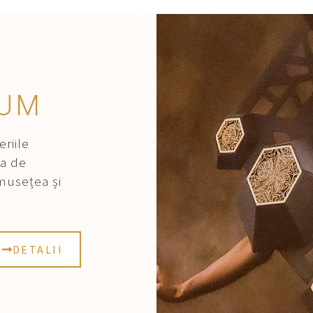
RUM
riile
ca de
umusețea și
DETALII