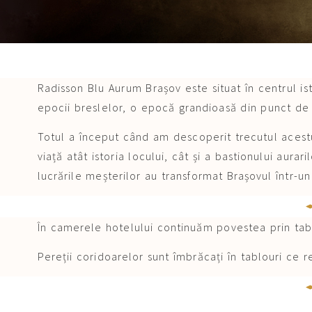
Radisson Blu Aurum Brașov este situat în centrul is
epocii breslelor, o epocă grandioasă din punct de 
Totul a început când am descoperit trecutul acestu
viață atât istoria locului, cât și a bastionului aura
lucrările meșterilor au transformat Brașovul într-u
În camerele hotelului continuăm povestea prin tabl
Pereții coridoarelor sunt îmbrăcați în tablouri ce r