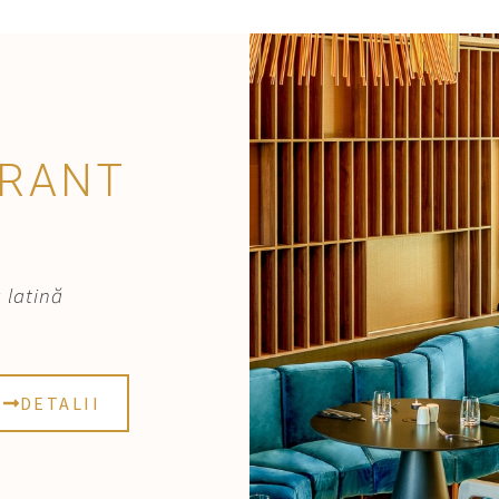
URANT
 latină
DETALII