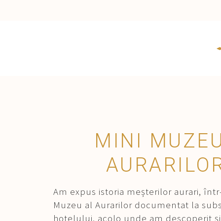
MINI MUZE
AURARILO
Am expus istoria meșterilor aurari, într
Muzeu al Aurarilor documentat la sub
hotelului, acolo unde am descoperit și