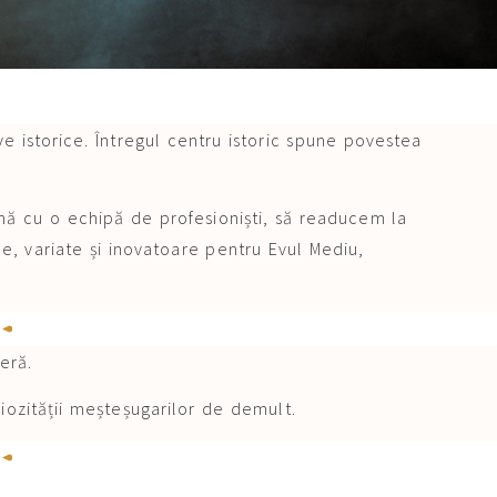
ve istorice. Întregul centru istoric spune povestea
nă cu o echipă de profesioniști, să readucem la
ale, variate și inovatoare pentru Evul Mediu,
eră.
niozității meșteșugarilor de demult.